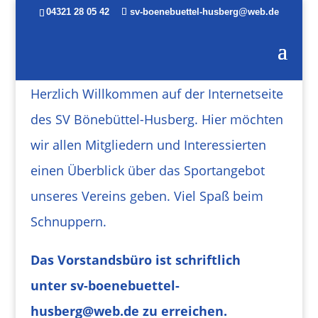
04321 28 05 42
sv-boenebuettel-husberg@web.de
Herzlich Willkommen auf der Internetseite
des
SV Bönebüttel-Husberg. Hier möchten
wir allen Mitgliedern und Interessierten
einen Überblick über das Sport
angebot
unseres Vereins geben.
Viel Spaß beim
Schnuppern.
Das Vorstandsbüro ist s
chriftlich
unter
sv-boenebuettel-
husberg@web.de zu erreichen.