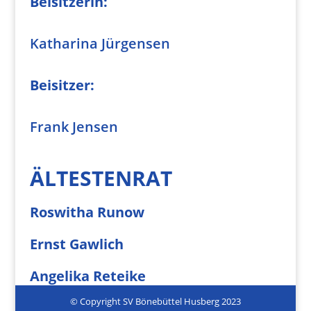
Beisitzerin:
Katharina Jürgensen
Beisitzer:
Frank Jensen
ÄLTESTENRAT
Roswitha Runow
Ernst
Gawlich
Angelika Reteike
© Copyright SV Bönebüttel Husberg 2023