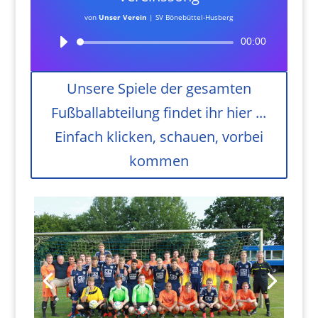
von
Unser Verein
|
SV Bönebüttel-Husberg
Audio-
00:00
Player
Unsere Spiele der gesamten
Fußballabteilung findet ihr hier ...
Einfach klicken, schauen, vorbei
kommen