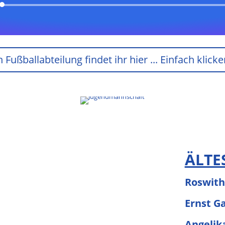
Audio-
Player
Fußballabteilung findet ihr hier ... Einfach kli
ÄLTE
Roswit
Ernst G
Angelik