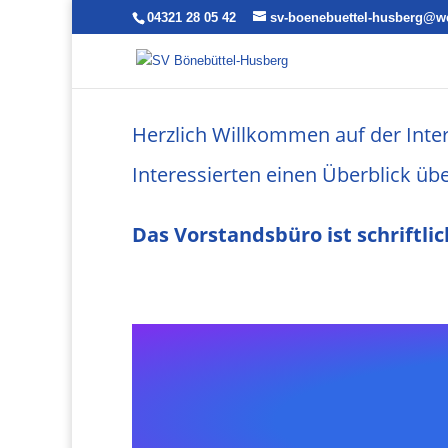
04321 28 05 42
sv-boenebuettel-husberg@w
Herzlich Willkommen auf der Inte
Interessierten einen Überblick üb
Das Vorstandsbüro ist s
chriftli