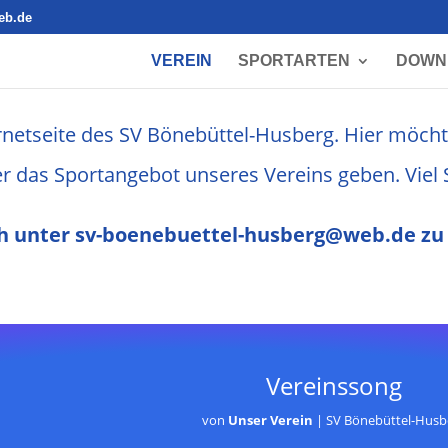
eb.de
VEREIN
SPORTARTEN
DOWN
rnetseite des
SV Bönebüttel-Husberg. Hier möchte
er das Sport
angebot unseres Vereins geben.
Viel
ch unter
sv-boenebuettel-husberg@web.de zu 
Vereinssong
von
Unser Verein
|
SV Bönebüttel-Husb