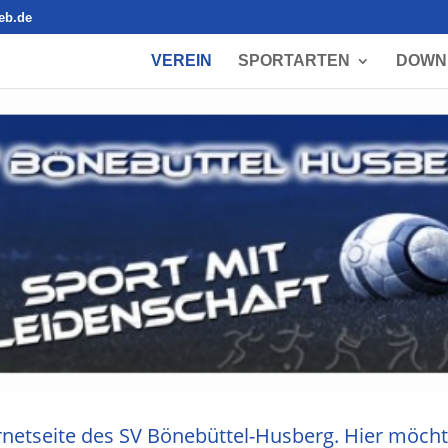
eb.de
VEREIN
SPORTARTEN
DOWN
rnetseite des
SV Bönebüttel-Husberg. Hier möchte