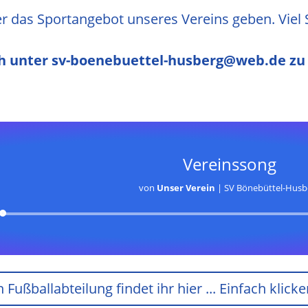
er das Sport
angebot unseres Vereins geben.
Viel
ch unter
sv-boenebuettel-husberg@web.de zu 
Vereinssong
von
Unser Verein
|
SV Bönebüttel-Husb
Audio-
Player
Fußballabteilung findet ihr hier ... Einfach kli